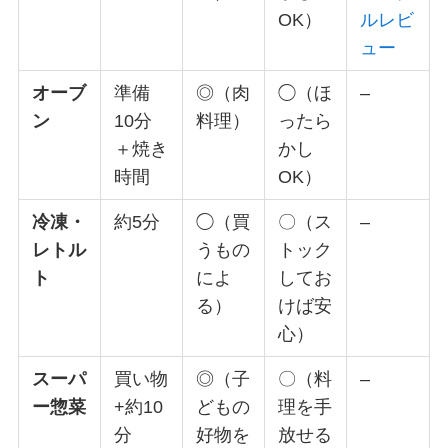
OK）
ルレビ
ュー
オーブ
準備
◎（肉
◯（ほ
–
ン
10分
料理）
ったら
＋焼き
かし
時間
OK）
冷凍・
約5分
◯（買
〇（ス
–
レトル
うもの
トック
ト
によ
してお
る）
けば安
心）
スーパ
買い物
◎（子
〇（料
–
ー惣菜
+約10
どもの
理を手
分
好物を
放せる