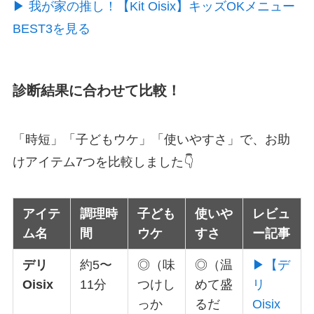
▶ 我が家の推し！【Kit Oisix】キッズOKメニュー
BEST3を見る
診断結果に合わせて比較！
「時短」「子どもウケ」「使いやすさ」で、お助
けアイテム7つを比較しました👇
アイテ
調理時
子ども
使いや
レビュ
ム名
間
ウケ
すさ
ー記事
デリ
約5〜
◎（味
◎（温
▶【デ
Oisix
11分
つけし
めて盛
リ
っか
るだ
Oisix