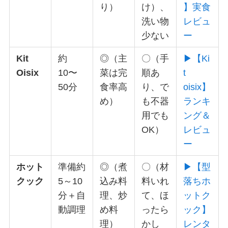
り）
け）、
】実食
洗い物
レビュ
少ない
ー
Kit
約
◎（主
〇（手
▶【Ki
Oisix
10〜
菜は完
順あ
t
50分
食率高
り、で
oisix】
め）
も不器
ランキ
用でも
ング＆
OK）
レビュ
ー
ホット
準備約
◎（煮
〇（材
▶【型
クック
5～10
込み料
料いれ
落ちホ
分＋自
理、炒
て、ほ
ットク
動調理
め料
ったら
ック】
理）
かし
レンタ