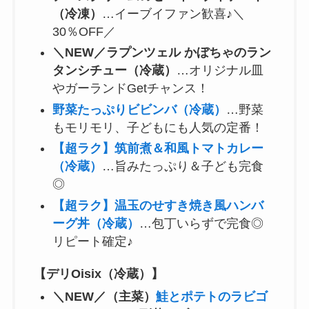
（冷凍）
…イーブイファン歓喜♪＼
30％OFF／
＼NEW／ラプンツェル かぼちゃのラン
タンシチュー（冷蔵）
…オリジナル皿
やガーランドGetチャンス！
野菜たっぷりビビンバ（冷蔵）
…野菜
もモリモリ、子どもにも人気の定番！
【超ラク】筑前煮＆和風トマトカレー
（冷蔵）
…旨みたっぷり＆子ども完食
◎
【超ラク】温玉のせすき焼き風ハンバ
ーグ丼（冷蔵）
…包丁いらずで完食◎
リピート確定♪
【デリOisix（冷蔵）】
＼NEW／（主菜）
鮭とポテトのラビゴ