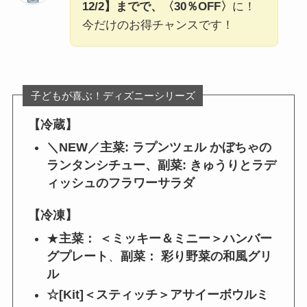
12/2】までで
、〈30％OFF〉
に！
今だけのお得チャンスです！
子どもが喜ぶ！ディズニーシリーズ
【冷蔵】
＼NEW／主菜: ラプンツェル かぼちゃの
ランタンシチュー、副菜: きゅうりとラデ
ィッシュのフラワーサラダ
【冷凍】
★
主菜： ＜ミッキー＆ミニー＞ハンバー
グプレート
、
副菜： 彩り野菜の和風グリ
ル
☆[Kit]＜スティッチ＞アサイーボウルミ