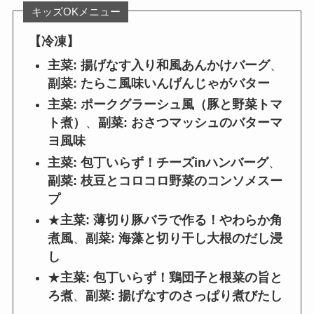
キッズOKメニュー
【冷凍】
主菜: 揚げなす入り和風あんかけバーグ
、
副菜: たらこ風味いんげんじゃがバター
主菜: ポークグラーシュ風（豚と野菜トマ
ト煮）
、
副菜: おさつマッシュのバターマ
ヨ風味
主菜: 包丁いらず！チーズinハンバーグ
、
副菜: 枝豆とコロコロ野菜のコンソメスー
プ
★
主菜: 薄切り豚バラで作る！やわらか角
煮風
、
副菜: 海藻と切り干し大根のだし浸
し
★
主菜: 包丁いらず！鶏団子と根菜の旨と
ろ煮
、
副菜: 揚げなすのさっぱり煮びたし