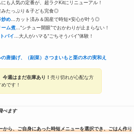
にも人気の定番が、超ラクKitにリニューアル！
旨みたっぷり＆子ども完食◎
辛炒め
…カット済み＆国産で時短×安心が叶う◎
リーム煮
…
“シチュー開眼”でおかわりが止まらない！
ートパイ
…大人がハマる“ごちそうパイ”体験！
ルの唐揚げ、（副菜）さつまいもと栗の木の実和え
、今週はまだ在庫あり！
売り切れが心配な方
すめです！
飛べます
ーから、ご自身にあった時短メニューを選択でき、ごはん作り