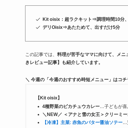
Kit oisix：超ラクキット⇒調理時間10
デリOisix⇒あたためて、出すだけ5分
この記事では、
料理が苦手なママに向けて、メニ
きレビュー記事】も紹介しています。
＼ 今週の「今週のおすすめ時短メニュー」はコチ
【Kit oisix】
4種野菜のピカチュウカレー
…子どもが喜
＼NEW／ ＜アナと雪の女王＞クリーミ
【冷凍】主菜: 赤魚のバター醤油ソテー
…