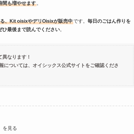
時間も増やせます
。
it oisixやデリOisixが販売中
です。
毎日のごはん作りを
ぜひ最後まで読んでください
。
て異なります！
最新情報については、オイシックス公式サイトをご確認くださ
）
を見る