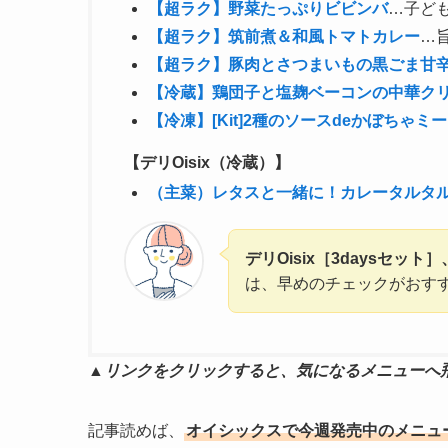
【超ラク】野菜
たっぷりビビンバ
…子ども
【超ラク】筑前煮＆和風トマトカレー
…
【超ラク】豚肉とさつまいもの黒ごま甘
【冷蔵】
鶏団子と塩麹ベーコンの中華ク
【冷凍】[Kit]2種のソースdeかぼちゃミ
【デリOisix（冷蔵）】
（主菜）レタスと一緒に！カレータルタ
デリOisix［3daysセット］
は、早めのチェックがおす
▲リンクをクリックすると、気になるメニューへ
記事読めば、
オイシックスで今週発売中のメニュ