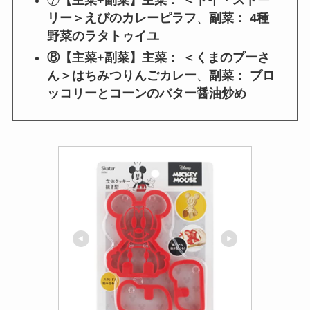
⑦
【主菜+副菜】
主菜： ＜トイ・ストー
リー＞えびのカレーピラフ
、
副菜： 4種
野菜のラタトゥイユ
⑧【主菜+副菜】
主菜： ＜くまのプーさ
ん＞はちみつりんごカレー
、
副菜： ブロ
ッコリーとコーンのバター醤油炒め