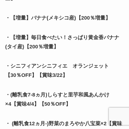
・【増量】バナナ(メキシコ産)
【200％増量】
・
【増量】毎日食べたい！さっぱり黄金香バナナ
(タイ産)【200％増量】
・シニフィアンシニフィエ オランジェット
【30％OFF】【賞味3/22】
・(離乳食7-8ヵ月)しらすと里芋和風あんかけ
×
4【賞味4/4】
【50％OFF】
・
(離乳食12ヵ月-)野菜のまろやか八宝菜×2
【賞味