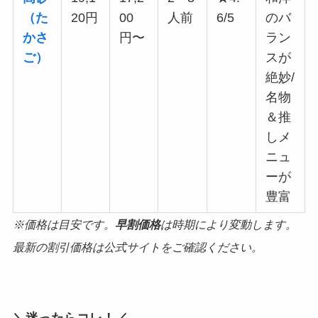
（た
20円
00
人前
6/5
のバ
かさ
円〜
ラン
ご）
スが
絶妙/
名物
＆推
しメ
ニュ
ーが
豊富
※価格は目安です。
早割価格
は時期により変動します。
最新の割引価格は公式サイトをご確認ください。
＼迷ったらコレ！／