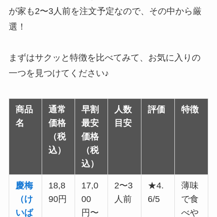
が家も2〜3人前を注文予定なので、その中から厳
選！
まずはサクッと特徴を比べてみて、お気に入りの
一つを見つけてください♪
商品
通常
早割
人数
評価
特徴
名
価格
最安
目安
（税
価格
込）
（税
込）
慶梅
18,8
17,0
2〜3
★4.
薄味
（け
90円
00
人前
6/5
で食
いば
円〜
べや