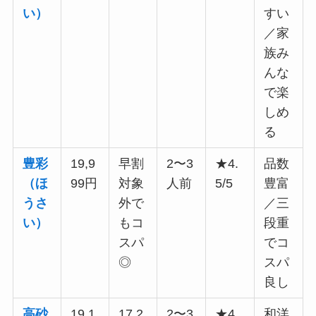
い）
すい
／家
族み
んな
で楽
しめ
る
豊彩
19,9
早割
2〜3
★4.
品数
（ほ
99円
対象
人前
5/5
豊富
うさ
外で
／三
い）
もコ
段重
スパ
でコ
◎
スパ
良し
高砂
19,1
17,2
2〜3
★4.
和洋