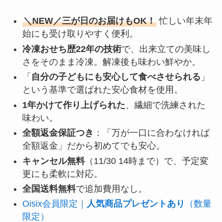
＼NEW／三が日のお届けもOK！
忙しい年末年
始にも受け取りやすく便利。
冷凍おせち歴22年の技術
で、出来立ての美味し
さをそのまま冷凍。解凍後も味わい鮮やか。
「
自分の子どもにも安心して食べさせられる
」
という基準で選ばれた安心食材を使用。
1年かけて作り上げられた
、繊細で洗練された
味わい。
全額返金保証つき
：「万が一口に合わなければ
全額返金」だから初めてでも安心。
キャンセル無料
（11/30 14時まで）で、予定変
更にも柔軟に対応。
全国送料無料
で追加費用なし。
Oisix会員限定｜
人気商品プレゼントあり
（数量
限定）