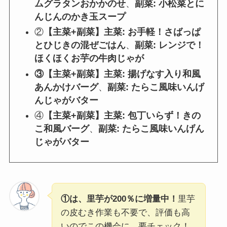
ムグラタンおかかのせ
、
副菜: 小松菜とに
んじんのかき玉スープ
②
【主菜+副菜】主菜: お手軽！さばっぱ
とひじきの混ぜごはん
、
副菜: レンジで！
ほくほくお芋の牛肉じゃが
③
【主菜+副菜】
主菜: 揚げなす入り和風
あんかけバーグ
、
副菜: たらこ風味いんげ
んじゃがバター
④
【主菜+副菜】主菜: 包丁いらず！きの
こ和風バーグ
、
副菜: たらこ風味いんげん
じゃがバター
①は、里芋が200％に増量中！
里芋
の皮むき作業も不要で、評価も高
いのでこの機会に、要チェック！