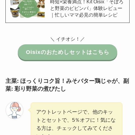
時短×栄養満点！Kit Oisix「そぼろ
と野菜のビビンバ」体験レビュー
｜忙しいママ必見の簡単レシピ
＼ イチオシ！／
Oisixのおためしセットはこちら
主菜: ほっくりコク旨！みそバター鶏じゃが
、
副
菜: 彩り野菜の煮びたし
アウトレットページで、他のキッ
トとセットで、5％オフに！気にな
る方は、チェックしてみてくださ