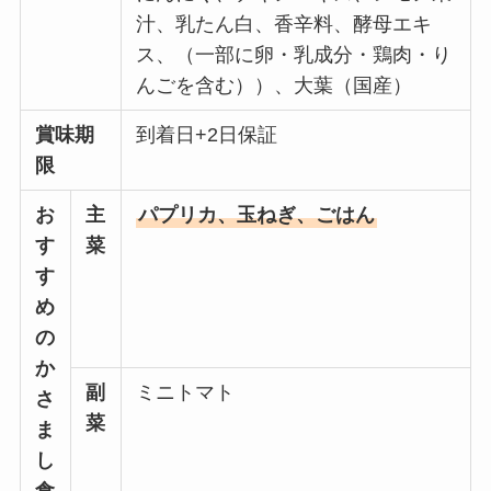
汁、乳たん白、香辛料、酵母エキ
ス、（一部に卵・乳成分・鶏肉・り
んごを含む））、大葉（国産）
賞味期
到着日+2日保証
限
お
主
パプリカ、玉ねぎ、ごはん
す
菜
す
め
の
か
副
ミニトマト
さ
菜
ま
し
食