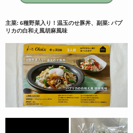
主菜: 6種野菜入り！温玉のせ豚丼
、
副菜: パプ
リカの白和え風胡麻風味